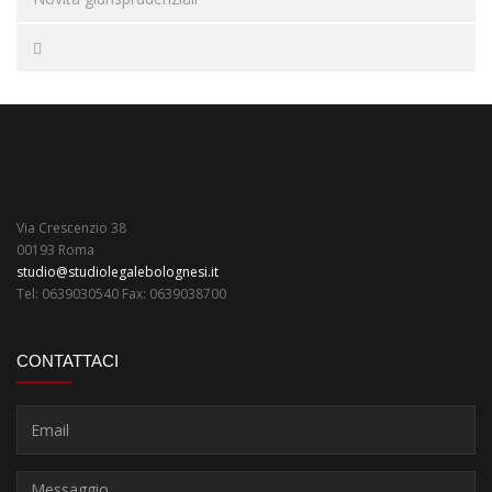
Via Crescenzio 38
00193 Roma
studio@studiolegalebolognesi.it
Tel: 0639030540 Fax: 0639038700
CONTATTACI